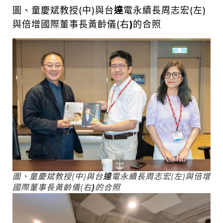
圖、童慶斌教授(中)與台
達
電永續長周志宏(左)
與倍增國際董事長黃齡儀(右
)
的合照
圖、童慶斌教授(中)與台
達
電永續長周志宏(左)與倍增
國際董事長黃齡儀(右
)
的合照