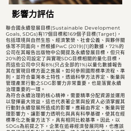
影響力評估
聯合國永續發展目標(Sustainable Development
Goals, SDGs)有17個目標和169個子目標(Target)，
包括環境與自然生態、經濟繁榮、社會公義、與夥伴關
係等不同面向。然根據PwC (2019)[1]的數據，72%的
公司在其報告出版物中公開提及永續發展目標，但只有
20%的公司設定了與實現SDG目標相關的量化目標，
而這些公司中只有8%(只占全部的1%)以量化數據報告
其在實現目標方面之進展。如何參照國際標準流程、準
則，並符合臺灣本土特性，透過科學方法界定、衡量與
管理產業行動之SDG影響力非常重要，也是落實永續
治理重要的一環。
為符合永續治理的核心精神，需要精準分配資源並運用
以發揮最大效益，這也代表著企業與投資人必須掌握其
行動對永續發展所造成的影響。應藉由界定、衡量與管
理影響力、讓影響力透明化與具有科學基礎，使其在經
標準化之衡量方法下，具有相同比較基準。因此，以
SDGs為前提之下，企業在追尋經濟發展同時，也應該